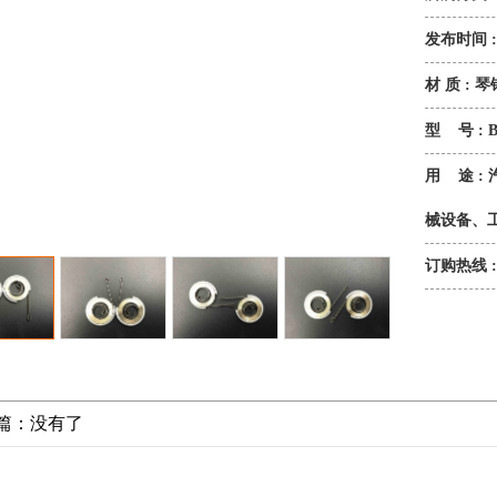
发布时间 : 2
材 质 :
型 号 : B
用 途 :
械设备、
订购热线 : 0
篇：没有了