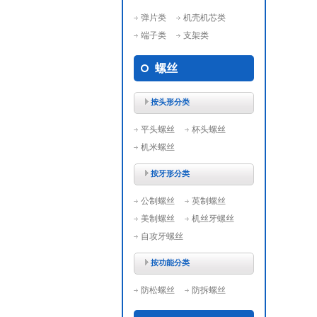
弹片类
机壳机芯类
端子类
支架类
螺丝
按头形分类
平头螺丝
杯头螺丝
机米螺丝
按牙形分类
公制螺丝
英制螺丝
美制螺丝
机丝牙螺丝
自攻牙螺丝
按功能分类
防松螺丝
防拆螺丝