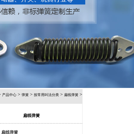
>
>
>
>
>
产品中心
弹簧
按常用叫法分类
扁线弹簧
扁线弹簧
: 扁线弹簧