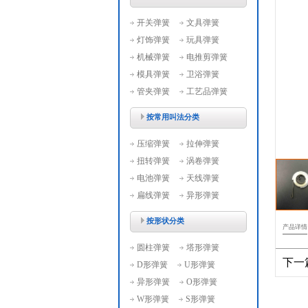
开关弹簧
文具弹簧
灯饰弹簧
玩具弹簧
机械弹簧
电推剪弹簧
模具弹簧
卫浴弹簧
管夹弹簧
工艺品弹簧
按常用叫法分类
压缩弹簧
拉伸弹簧
扭转弹簧
涡卷弹簧
电池弹簧
天线弹簧
扁线弹簧
异形弹簧
按形状分类
产品详情
圆柱弹簧
塔形弹簧
下一
D形弹簧
U形弹簧
异形弹簧
O形弹簧
W形弹簧
S形弹簧