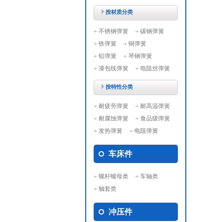
按材质分类
不锈钢弹簧
碳钢弹簧
铁弹簧
铜弹簧
铝弹簧
琴钢弹簧
漆包线弹簧
电阻丝弹簧
按特性分类
耐疲劳弹簧
耐高温弹簧
耐腐蚀弹簧
食品级弹簧
发热弹簧
电阻弹簧
车床件
螺杆螺母类
车轴类
轴套类
冲压件